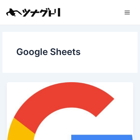
内
Main
容
Men
を
ス
キ
ッ
プ
Google Sheets